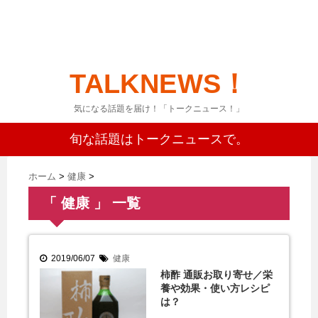
TALKNEWS！
気になる話題を届け！「トークニュース！」
旬な話題はトークニュースで。
ホーム
>
健康
>
「 健康 」 一覧
2019/06/07
健康
柿酢 通販お取り寄せ／栄
養や効果・使い方レシピ
は？