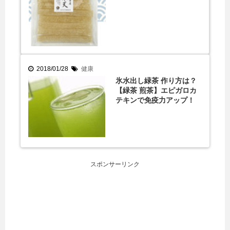
2018/01/28
健康
氷水出し緑茶 作り方は？
【緑茶 煎茶】エピガロカ
テキンで免疫力アップ！
スポンサーリンク