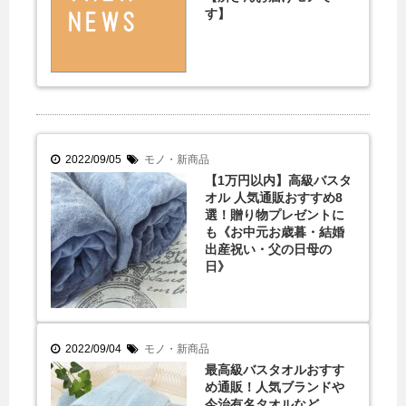
す】
2022/09/05
モノ・新商品
【1万円以内】高級バスタ
オル 人気通販おすすめ8
選！贈り物プレゼントに
も《お中元お歳暮・結婚
出産祝い・父の日母の
日》
2022/09/04
モノ・新商品
最高級バスタオルおすす
め通販！人気ブランドや
今治有名タオルなど