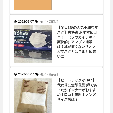
2022/03/07
モノ・新商品
【楽天1位の人気不織布マ
スク】爽快適 おすすめ口
コミ！（ソウカイテキ／
爽快的）アマゾン通販
は？耳が痛くない？オメ
ガマスクとは？まとめ買
いに！
2022/03/07
モノ・新商品
【ヒートテックかゆい】
代わりに無印良品 綿であ
ったかインナーがおすす
め！口コミ感想！メンズ
サイズ感は？