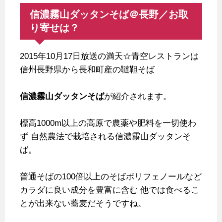
信濃霧山ダッタンそば＠長野／お取
り寄せは？
2015年10月17日放送の満天☆青空レストランは
信州長野県から長和町産の韃靼そば
信濃霧山ダッタンそば
が紹介されます。
標高1000m以上の高原で農薬や肥料を一切使わ
ず
自然農法で栽培される信濃霧山ダッタンそ
ば。
普通そばの100倍以上のそばポリフェノールなど
カラダに良い成分を豊富に含む
他では食べるこ
とが出来ない蕎麦だそうですね。