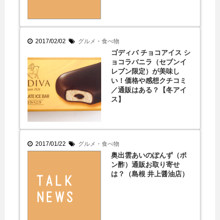
2017/02/02
グルメ・食べ物
ゴディバ チョコアイス シ
ョコラバニラ（セブンイ
レブン限定）が美味し
い！価格や感想クチコミ
／通販はある？【冬アイ
ス】
2017/01/22
グルメ・食べ物
奥出雲あいのぽんず（ポ
ン酢）通販お取り寄せ
は？（島根 井上醤油店）