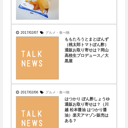
2017/02/07
グルメ・食べ物
ももたろうとまとぽんず
（桃太郎トマトぽん酢）
通販お取り寄せは？岡山
高校生プロデュース／大
黒屋
2017/02/06
グルメ・食べ物
はつかり ぽん酢しょうゆ
通販お取り寄せは？（川
越 松本醤油 はつかり醤
油）楽天アマゾン販売は
ある？