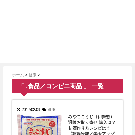
ホーム
>
健康
>
「 .食品／コンビニ商品 」 一覧
2017/02/09
健康
みやここうじ（伊勢惣）
通販お取り寄せ 購入は？
甘酒作り方レシピは？
【乾燥米麹／楽天アマゾ