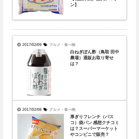
ン】
2017/02/09
グルメ・食べ物
白ねぎぽん酢（鳥取 田中
農場）通販お取り寄せ
は？
2017/02/08
グルメ・食べ物
厚ぎりフレンチ（パス
コ）袋パン 感想クチコミ
は？スーパーマーケット
やコンビニで販売？