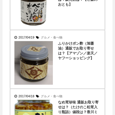
おとも】
2017/04/19
グルメ・食べ物
ふりかけポン酢（旭醤
油）通販でお取り寄せ
は？【アマゾン／楽天／
ヤフーショッピング】
2017/04/18
グルメ・食べ物
なめ茸珍味 通販お取り寄
せは？（たけのこ松茸入
り瓶詰）値段は？香川ミ