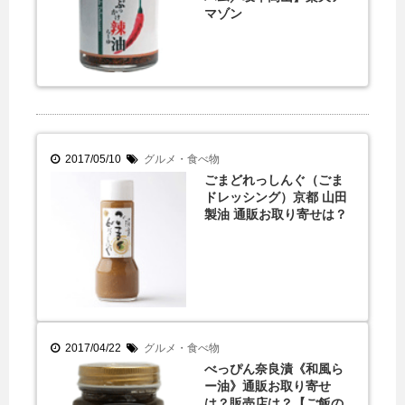
マゾン
2017/05/10
グルメ・食べ物
ごまどれっしんぐ（ごま
ドレッシング）京都 山田
製油 通販お取り寄せは？
2017/04/22
グルメ・食べ物
べっぴん奈良漬《和風ら
ー油》通販お取り寄せ
は？販売店は？【ご飯の