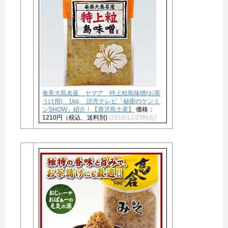
奄美大島名産 ヤマア 特上粒島味噌(お茶
うけ用) 1kg 読売テレビ「秘密のケンミ
ンSHOW」紹介！【鹿児島土産】
価格：
1210円（税込、送料別)
(2016/11/23時点)