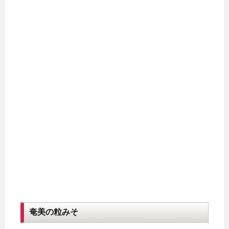
奄美の粒みそ