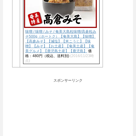
味噌 / 味噌 / みそ / 奄美大島粒味噌/高倉粒み
そ500g（ホートク）【奄美大島】【味噌】
【高倉みそ】【減塩】【米こうじ】【味
噌】【みそ】【お土産】【奄美土産】【奄
美グルメ】【鹿児島土産】【鹿児島】
価
格：480円（税込、送料別)
(2016/11/23時
点)
スポンサーリンク