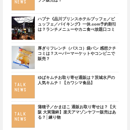
ゾン販売は？
ハプナ《品川プリンスホテルブッフェ／ビ
ュッフェ／バイキング》一休.com予約割引
は？ランチメニューやカニ食べ放題口コミ
厚ぎりフレンチ（パスコ）袋パン 感想クチ
コミは？スーパーマーケットやコンビニで
販売？
ゆばキムチお取り寄せ通販は？茨城水戸の
人気キムチ！【カワシマ食品】
蒲穂子／かまほこ 通販お取り寄せは？【大
阪 大寅蒲鉾】楽天アマゾンヤフー販売はあ
る？│練り物