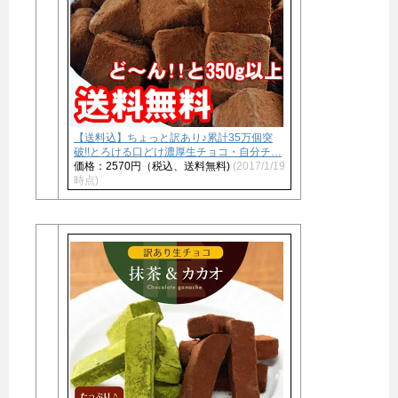
【送料込】ちょっと訳あり♪累計35万個突
破!!とろける口どけ濃厚生チョコ・自分チ…
価格：2570円（税込、送料無料)
(2017/1/19
時点)