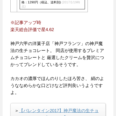
格：1290円（税込、送料別)
(2017/1/19時
点)
※記事アップ時
楽天総合評価で星4.62
神戸六甲の洋菓子店「神戸フランツ」の神戸魔
法の生チョコレート。
同店が使用するプレミア
ムチョコレートと
厳選したクリームを贅沢につ
かってブレンドしているそうです。
カカオの濃厚でほんのりしたほろ苦さ、
絹のよ
うななめらかな口どけなど評判良いうようです
よ。
＞
【バレンタイン2017】神戸魔法の生チョ