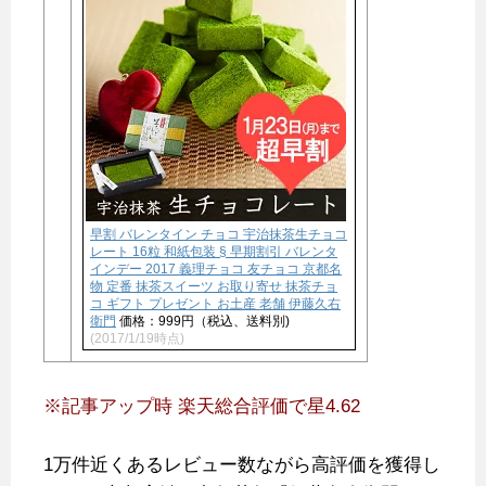
早割 バレンタイン チョコ 宇治抹茶生チョコ
レート 16粒 和紙包装 § 早期割引 バレンタ
インデー 2017 義理チョコ 友チョコ 京都名
物 定番 抹茶スイーツ お取り寄せ 抹茶チョ
コ ギフト プレゼント お土産 老舗 伊藤久右
衛門
価格：999円（税込、送料別)
(2017/1/19時点)
※記事アップ時
楽天総合評価で星4.62
1万件近くあるレビュー数ながら高評価を獲得し