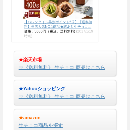
【バレンタイン早割ポイント5倍】【送料無
料】当店人気NO.1商品★訳あり生チョコ…
価格：3680円（税込、送料無料)
(2017/1/19
時点)
★楽天市場
⇒《送料無料》 生チョコ 商品はこちら
★Yahooショッピング
⇒《送料無料》 生チョコ 商品はこちら
★amazon
生チョコ商品を探す