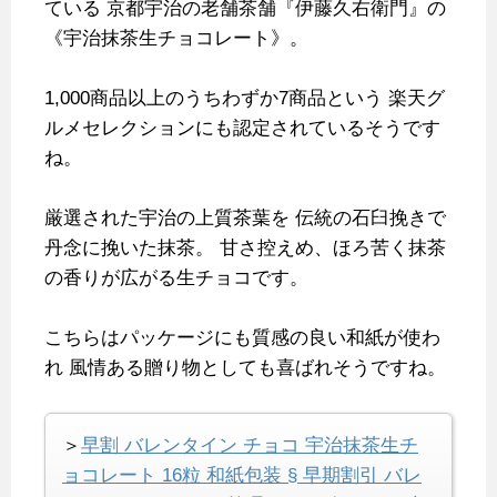
ている
京都宇治の老舗茶舗『伊藤久右衛門』の
《宇治抹茶生チョコレート》。
1,000商品以上のうちわずか7商品という
楽天グ
ルメセレクションにも認定されているそうです
ね。
厳選された宇治の上質茶葉を
伝統の石臼挽きで
丹念に挽いた抹茶。
甘さ控えめ、ほろ苦く抹茶
の香りが広がる生チョコです。
こちらはパッケージにも質感の良い和紙が使わ
れ
風情ある贈り物としても喜ばれそうですね。
＞
早割 バレンタイン チョコ 宇治抹茶生チ
ョコレート 16粒 和紙包装 § 早期割引 バレ