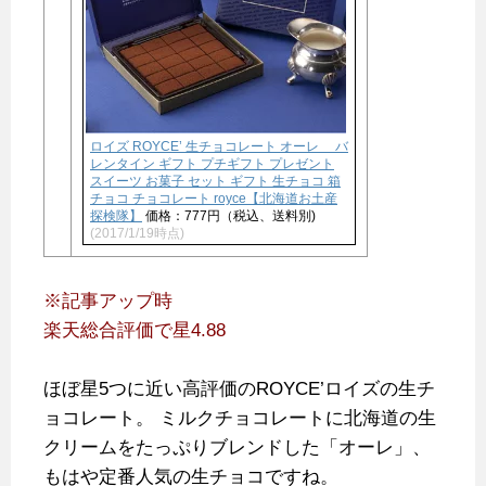
ロイズ ROYCE’ 生チョコレート オーレ バ
レンタイン ギフト プチギフト プレゼント
スイーツ お菓子 セット ギフト 生チョコ 箱
チョコ チョコレート royce【北海道お土産
探検隊】
価格：777円（税込、送料別)
(2017/1/19時点)
※記事アップ時
楽天総合評価で星4.88
ほぼ星5つに近い高評価のROYCE’ロイズの生チ
ョコレート。
ミルクチョコレートに北海道の生
クリームをたっぷりブレンドした「オーレ」、
もはや定番人気の生チョコですね。