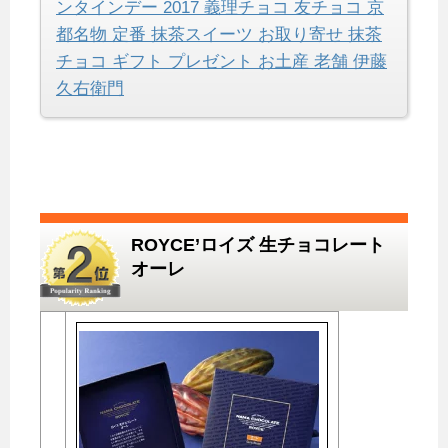
ンタインデー 2017 義理チョコ 友チョコ 京
都名物 定番 抹茶スイーツ お取り寄せ 抹茶
チョコ ギフト プレゼント お土産 老舗 伊藤
久右衛門
ROYCE’ロイズ 生チョコレート
オーレ