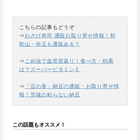
こちらの記事もどうぞ
⇒
わさび寿司 通販お取り寄せ情報！和
歌山・赤玉も通販ある？
⇒
こめ油で血管若返り！食べ方・効果
は？スーパービタミンＥ
⇒
「豆の香」納豆の通販・お取り寄せ情
報！茨城の粘らない納豆
この話題もオススメ！