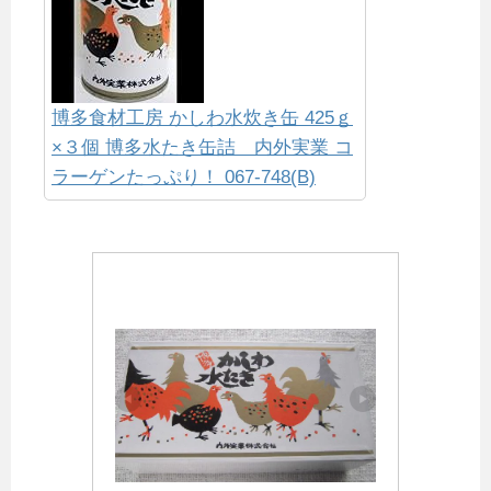
博多食材工房 かしわ水炊き缶 425ｇ
×３個 博多水たき缶詰 内外実業 コ
ラーゲンたっぷり！ 067-748(B)