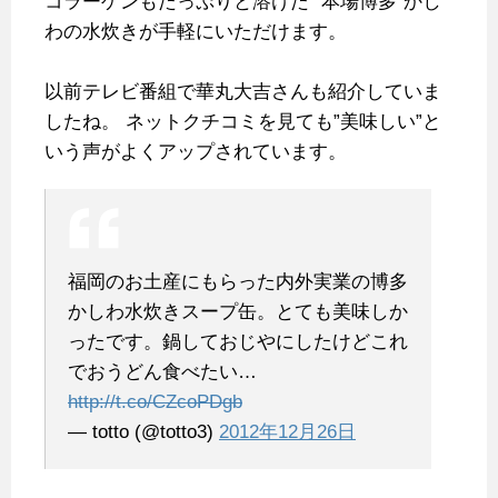
コラーゲンもたっぷりと溶けた
“本場博多”かし
わの水炊きが手軽にいただけます。
以前テレビ番組で華丸大吉さんも紹介していま
したね。
ネットクチコミを見ても”美味しい”と
いう声がよくアップされています。
福岡のお土産にもらった内外実業の博多
かしわ水炊きスープ缶。とても美味しか
ったです。鍋しておじやにしたけどこれ
でおうどん食べたい…
http://t.co/CZcoPDgb
— totto (@totto3)
2012年12月26日