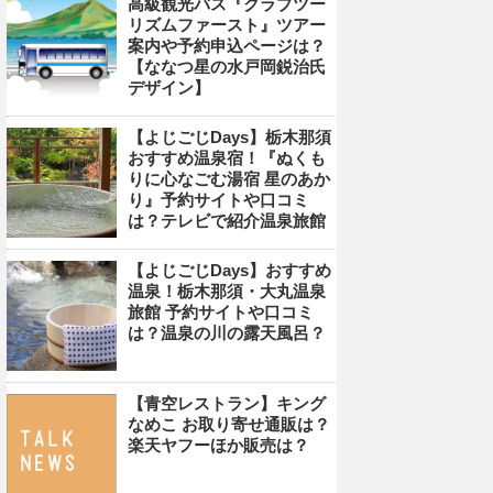
高級観光バス『クラブツー
リズムファースト』ツアー
案内や予約申込ページは？
【ななつ星の水戸岡鋭治氏
デザイン】
【よじごじDays】栃木那須
おすすめ温泉宿！『ぬくも
りに心なごむ湯宿 星のあか
り』予約サイトや口コミ
は？テレビで紹介温泉旅館
【よじごじDays】おすすめ
温泉！栃木那須・大丸温泉
旅館 予約サイトや口コミ
は？温泉の川の露天風呂？
【青空レストラン】キング
なめこ お取り寄せ通販は？
楽天ヤフーほか販売は？