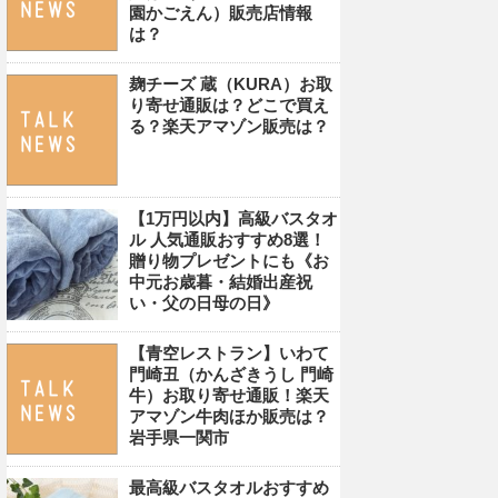
園かごえん）販売店情報
は？
麹チーズ 蔵（KURA）お取
り寄せ通販は？どこで買え
る？楽天アマゾン販売は？
【1万円以内】高級バスタオ
ル 人気通販おすすめ8選！
贈り物プレゼントにも《お
中元お歳暮・結婚出産祝
い・父の日母の日》
【青空レストラン】いわて
門崎丑（かんざきうし 門崎
牛）お取り寄せ通販！楽天
アマゾン牛肉ほか販売は？
岩手県一関市
最高級バスタオルおすすめ