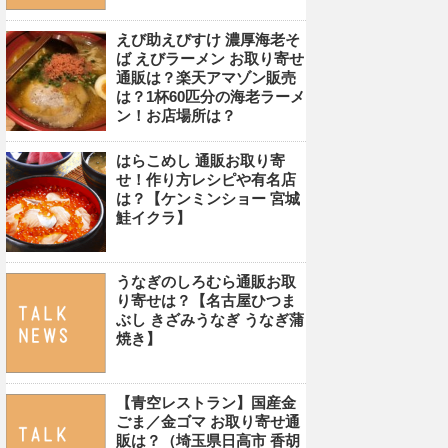
えび助えびすけ 濃厚海老そ
ば えびラーメン お取り寄せ
通販は？楽天アマゾン販売
は？1杯60匹分の海老ラーメ
ン！お店場所は？
はらこめし 通販お取り寄
せ！作り方レシピや有名店
は？【ケンミンショー 宮城
鮭イクラ】
うなぎのしろむら通販お取
り寄せは？【名古屋ひつま
ぶし きざみうなぎ うなぎ蒲
焼き】
【青空レストラン】国産金
ごま／金ゴマ お取り寄せ通
販は？（埼玉県日高市 香胡