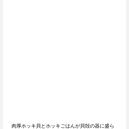
肉厚ホッキ貝とホッキごはんが貝殻の器に盛ら