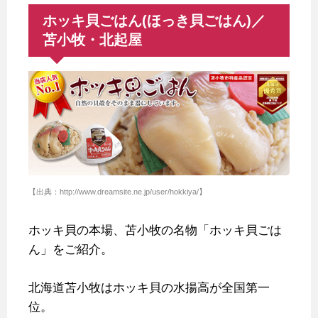
ホッキ貝ごはん(ほっき貝ごはん)／
苫小牧・北起屋
【出典：http://www.dreamsite.ne.jp/user/hokkiya/】
ホッキ貝の本場、苫小牧の名物「ホッキ貝ごは
ん」をご紹介。
北海道苫小牧はホッキ貝の水揚高が全国第一
位。