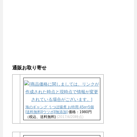
通販お取り寄せ
海のギャング うつぼ揚煮 お特用 45g×5個
[送料無料][ウツボ][無添加]
価格：1980円
（税込、送料無料)
(2017/4/20時点)