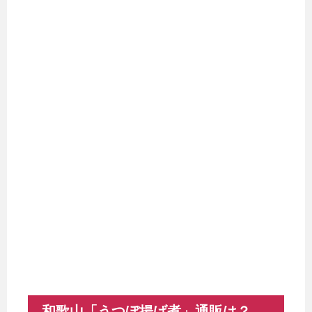
和歌山「うつぼ揚げ煮」通販は？