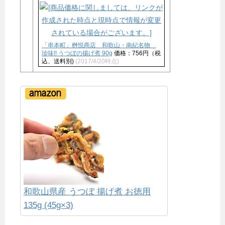
「串本町」桝悦商店 和歌山・南紀名物
珍味!! うつぼの揚げ煮 90g
価格：756円（税
込、送料別)
(2017/4/20時点)
和歌山県産 うつぼ 揚げ煮 お徳用
135g (45g×3)