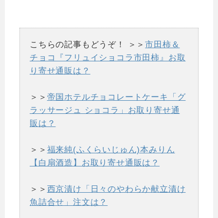
こちらの記事もどうぞ！
＞＞
市田柿＆
チョコ『フリュイショコラ市田柿』お取
り寄せ通販は？
＞＞
帝国ホテルチョコレートケーキ「グ
ラッサージュ ショコラ」お取り寄せ通
販は？
＞＞
福来純(ふくらいじゅん)本みりん
【白扇酒造】お取り寄せ通販は？
＞＞
西京漬け「日々のやわらか献立漬け
魚詰合せ」注文は？