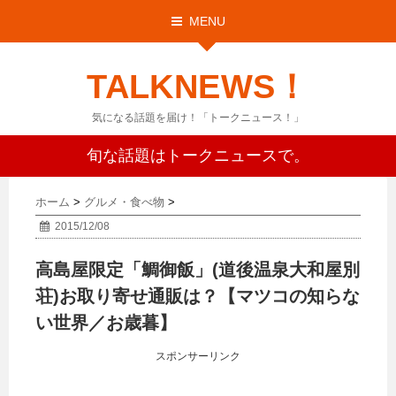
MENU
TALKNEWS！
気になる話題を届け！「トークニュース！」
旬な話題はトークニュースで。
ホーム
>
グルメ・食べ物
>
2015/12/08
高島屋限定「鯛御飯」(道後温泉大和屋別
荘)お取り寄せ通販は？【マツコの知らな
い世界／お歳暮】
スポンサーリンク