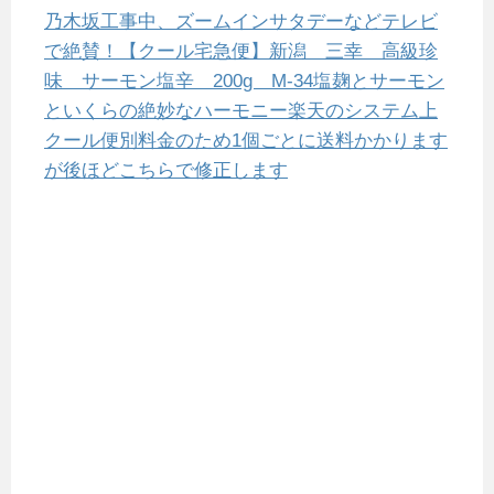
乃木坂工事中、ズームインサタデーなどテレビ
で絶賛！【クール宅急便】新潟 三幸 高級珍
味 サーモン塩辛 200g M-34塩麹とサーモン
といくらの絶妙なハーモニー楽天のシステム上
クール便別料金のため1個ごとに送料かかります
が後ほどこちらで修正します