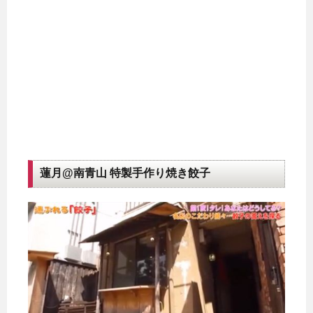
蓮月@南青山 特製手作り焼き餃子