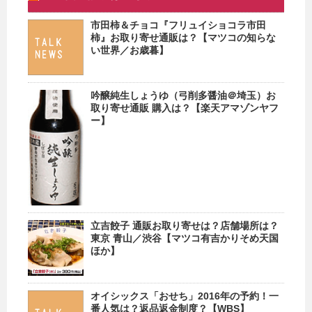
市田柿＆チョコ『フリュイショコラ市田
柿』お取り寄せ通販は？【マツコの知らな
い世界／お歳暮】
吟醸純生しょうゆ（弓削多醤油＠埼玉）お
取り寄せ通販 購入は？【楽天アマゾンヤフ
ー】
立吉餃子 通販お取り寄せは？店舗場所は？
東京 青山／渋谷【マツコ有吉かりそめ天国
ほか】
オイシックス「おせち」2016年の予約！一
番人気は？返品返金制度？【WBS】