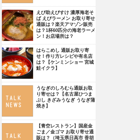
えび助えびすけ 濃厚海老そ
ば えびラーメン お取り寄せ
通販は？楽天アマゾン販売
は？1杯60匹分の海老ラーメ
ン！お店場所は？
はらこめし 通販お取り寄
せ！作り方レシピや有名店
は？【ケンミンショー 宮城
鮭イクラ】
うなぎのしろむら通販お取
り寄せは？【名古屋ひつま
ぶし きざみうなぎ うなぎ蒲
焼き】
【青空レストラン】国産金
ごま／金ゴマ お取り寄せ通
販は？（埼玉県日高市 香胡