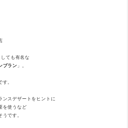
店
としても有名な
ンブラン
」。
です。
ランスデザートをヒントに
栗を使うなど
そうです。