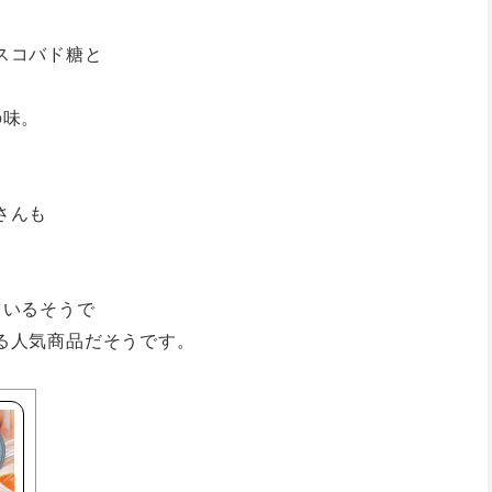
スコバド糖と
の味。
。
さんも
ているそうで
る人気商品だそうです。