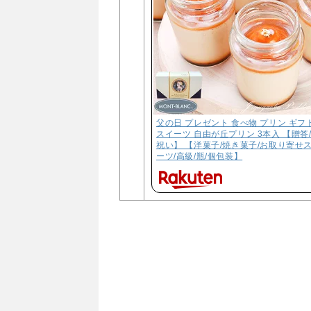
父の日 プレゼント 食べ物 プリン ギフ
スイーツ 自由が丘プリン 3本入 【贈答
祝い】 【洋菓子/焼き菓子/お取り寄せ
ーツ/高級/瓶/個包装】