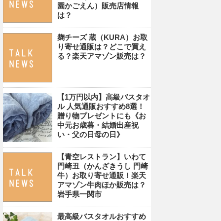
園かごえん）販売店情報
は？
麹チーズ 蔵（KURA）お取
り寄せ通販は？どこで買え
る？楽天アマゾン販売は？
【1万円以内】高級バスタオ
ル 人気通販おすすめ8選！
贈り物プレゼントにも《お
中元お歳暮・結婚出産祝
い・父の日母の日》
【青空レストラン】いわて
門崎丑（かんざきうし 門崎
牛）お取り寄せ通販！楽天
アマゾン牛肉ほか販売は？
岩手県一関市
最高級バスタオルおすすめ