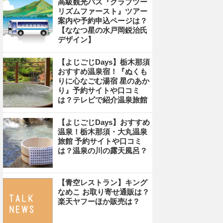
高級観光バス『クラブツー
リズムファースト』ツアー
案内や予約申込ページは？
【ななつ星の水戸岡鋭治氏
デザイン】
【よじごじDays】栃木那須
おすすめ温泉宿！『ぬくも
りに心なごむ湯宿 星のあか
り』予約サイトや口コミ
は？テレビで紹介温泉旅館
【よじごじDays】おすすめ
温泉！栃木那須・大丸温泉
旅館 予約サイトや口コミ
は？温泉の川の露天風呂？
【青空レストラン】キング
なめこ お取り寄せ通販は？
楽天ヤフーほか販売は？