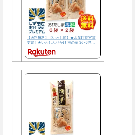
【送料無料】【いわし節】★水産庁長官賞
受賞！★いわしふりかけ 潮の華 3g×6包…