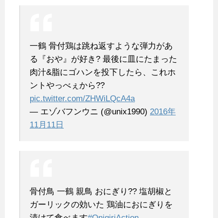
一鶴
骨付鶏は跳ね返すような弾力があ
る『おや』が好き?
最後に皿にたまった
肉汁&脂にゴハンを投下したら、これホ
ントやっべぇから??
pic.twitter.com/ZHWiLQcA4a
— エゾバフンウニ (@unix1990)
2016年
11月11日
骨付鳥 一鶴
親鳥 おにぎり??
塩胡椒と
ガーリックの効いた
鶏油におにぎりを
漬けて食べます
#OnigiriAction