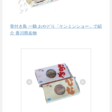
骨付き鳥 一鶴 おやどり「ケンミンショー」で紹
介 香川県名物