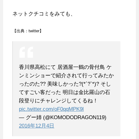
ネットクチコミをみても、
【出典：twitter】
香川県高松にて
居酒屋一鶴の骨付鳥
ケ
ンミンショーで紹介されて行ってみたか
ったのた??
美味しかった?(*´?`*)?
そし
てすごい客だった
明日は金比羅山の石
段登りにチャレンジしてくるね！
pic.twitter.com/oF0qqMPK9l
— グー姉 (@KOMODODRAGON119)
2016年12月4日