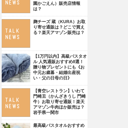
園かごえん）販売店情報
は？
麹チーズ 蔵（KURA）お取
り寄せ通販は？どこで買え
る？楽天アマゾン販売は？
【1万円以内】高級バスタオ
ル 人気通販おすすめ8選！
贈り物プレゼントにも《お
中元お歳暮・結婚出産祝
い・父の日母の日》
【青空レストラン】いわて
門崎丑（かんざきうし 門崎
牛）お取り寄せ通販！楽天
アマゾン牛肉ほか販売は？
岩手県一関市
最高級バスタオルおすすめ