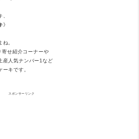
キ、
キ
》
よね。
取り寄せ紹介コーナーや
土産人気ナンバー1など
ケーキです。
スポンサーリンク