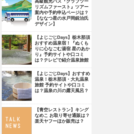
高級観光バス『クラブツー
リズムファースト』ツアー
案内や予約申込ページは？
【ななつ星の水戸岡鋭治氏
デザイン】
【よじごじDays】栃木那須
おすすめ温泉宿！『ぬくも
りに心なごむ湯宿 星のあか
り』予約サイトや口コミ
は？テレビで紹介温泉旅館
【よじごじDays】おすすめ
温泉！栃木那須・大丸温泉
旅館 予約サイトや口コミ
は？温泉の川の露天風呂？
【青空レストラン】キング
なめこ お取り寄せ通販は？
楽天ヤフーほか販売は？