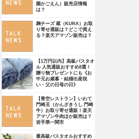
園かごえん）販売店情報
は？
麹チーズ 蔵（KURA）お取
り寄せ通販は？どこで買え
る？楽天アマゾン販売は？
【1万円以内】高級バスタオ
ル 人気通販おすすめ8選！
贈り物プレゼントにも《お
中元お歳暮・結婚出産祝
い・父の日母の日》
【青空レストラン】いわて
門崎丑（かんざきうし 門崎
牛）お取り寄せ通販！楽天
アマゾン牛肉ほか販売は？
岩手県一関市
最高級バスタオルおすすめ