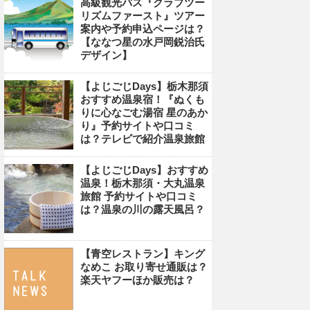
高級観光バス『クラブツー
リズムファースト』ツアー
案内や予約申込ページは？
【ななつ星の水戸岡鋭治氏
デザイン】
【よじごじDays】栃木那須
おすすめ温泉宿！『ぬくも
りに心なごむ湯宿 星のあか
り』予約サイトや口コミ
は？テレビで紹介温泉旅館
【よじごじDays】おすすめ
温泉！栃木那須・大丸温泉
旅館 予約サイトや口コミ
は？温泉の川の露天風呂？
【青空レストラン】キング
なめこ お取り寄せ通販は？
楽天ヤフーほか販売は？