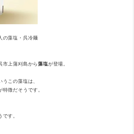
人の藻塩・呉冷麺
呉市上蒲刈島から
藻塩
が登場。
いうこの藻塩は、
が特徴だそうです。
うです。