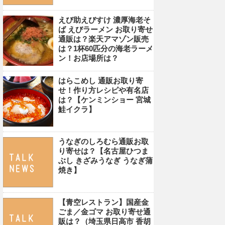
えび助えびすけ 濃厚海老そ
ば えびラーメン お取り寄せ
通販は？楽天アマゾン販売
は？1杯60匹分の海老ラーメ
ン！お店場所は？
はらこめし 通販お取り寄
せ！作り方レシピや有名店
は？【ケンミンショー 宮城
鮭イクラ】
うなぎのしろむら通販お取
り寄せは？【名古屋ひつま
ぶし きざみうなぎ うなぎ蒲
焼き】
【青空レストラン】国産金
ごま／金ゴマ お取り寄せ通
販は？（埼玉県日高市 香胡